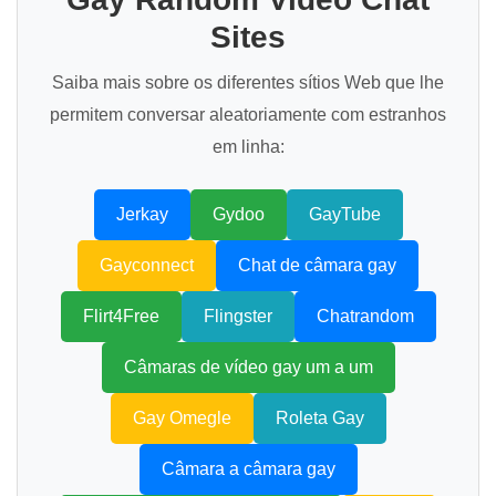
Sites
Saiba mais sobre os diferentes sítios Web que lhe
permitem conversar aleatoriamente com estranhos
em linha:
Jerkay
Gydoo
GayTube
Gayconnect
Chat de câmara gay
Flirt4Free
Flingster
Chatrandom
Câmaras de vídeo gay um a um
Gay Omegle
Roleta Gay
Câmara a câmara gay