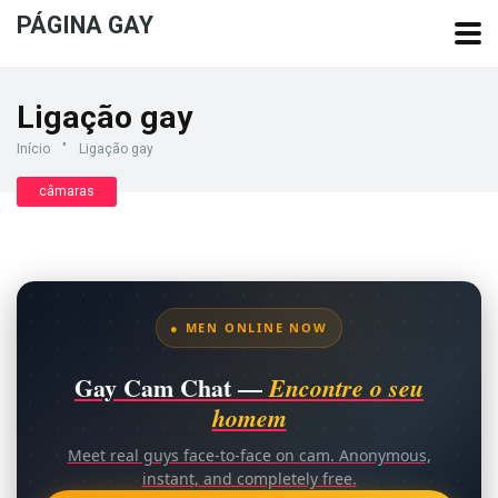
PÁGINA GAY
Ligação gay
Início
"
Ligação gay
câmaras
● MEN ONLINE NOW
Gay Cam Chat —
Encontre o seu
homem
Meet real guys face-to-face on cam. Anonymous,
instant, and completely free.