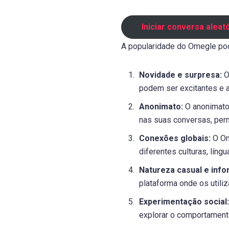
Iniciar conversa aleat
A popularidade do Omegle pode
Novidade e surpresa:
O
podem ser excitantes e a
Anonimato:
O anonimato 
nas suas conversas, perm
Conexões globais:
O Om
diferentes culturas, líng
Natureza casual e info
plataforma onde os utili
Experimentação social:
explorar o comportament