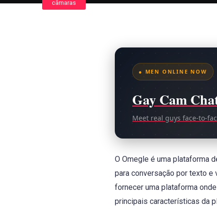
câmaras
● MEN ONLINE NOW
Gay Cam Cha
Meet real guys face-to-fa
O Omegle é uma plataforma de 
para conversação por texto e 
fornecer uma plataforma onde
principais características da 