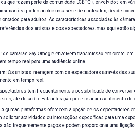
 ou que fazem parte da comunidade LGBTQ+, envolvidos em vári
transmissões podem incluir uma série de conteúdos, desde conv
orientados para adultos. As características associadas às câma
preferências dos artistas e dos espectadores, mas aqui estão a
:
As câmaras Gay Omegle envolvem transmissão em direto, em q
 em tempo real para uma audiência online.
am:
Os artistas interagem com os espectadores através das su
mento em tempo real.
pectadores têm frequentemente a possibilidade de conversar co
 vezes, até de áudio. Esta interação pode criar um sentimento de
Algumas plataformas oferecem a opção de os espectadores e
 solicitar actividades ou interacções específicas para uma expe
 são frequentemente pagos e podem proporcionar uma ligação ma