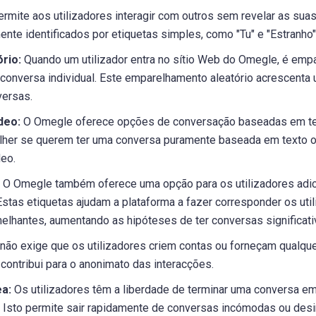
mite aos utilizadores interagir com outros sem revelar as suas
ente identificados por etiquetas simples, como "Tu" e "Estranho"
rio:
Quando um utilizador entra no sítio Web do Omegle, é emp
a conversa individual. Este emparelhamento aleatório acrescent
versas.
deo:
O Omegle oferece opções de conversação baseadas em te
lher se querem ter uma conversa puramente baseada em texto 
eo.
O Omegle também oferece uma opção para os utilizadores adic
Estas etiquetas ajudam a plataforma a fazer corresponder os uti
elhantes, aumentando as hipóteses de ter conversas significati
ão exige que os utilizadores criem contas ou forneçam qualque
o contribui para o anonimato das interacções.
a:
Os utilizadores têm a liberdade de terminar uma conversa em 
r". Isto permite sair rapidamente de conversas incómodas ou des