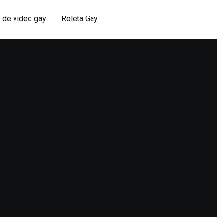
 de vídeo gay
Roleta Gay