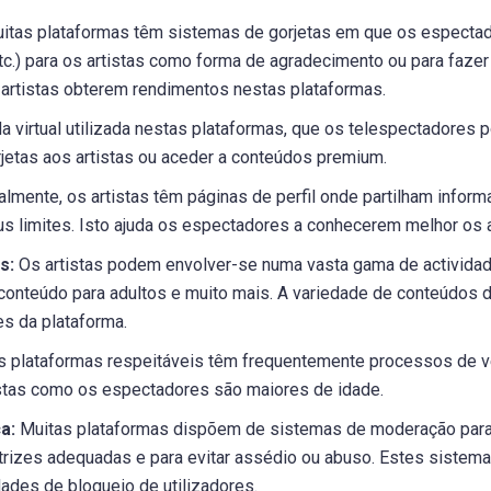
itas plataformas têm sistemas de gorjetas em que os espect
, etc.) para os artistas como forma de agradecimento ou para faze
rtistas obterem rendimentos nestas plataformas.
 virtual utilizada nestas plataformas, que os telespectadores
gorjetas aos artistas ou aceder a conteúdos premium.
mente, os artistas têm páginas de perfil onde partilham inform
s limites. Isto ajuda os espectadores a conhecerem melhor os a
s:
Os artistas podem envolver-se numa vasta gama de actividade
 conteúdo para adultos e muito mais. A variedade de conteúdos 
zes da plataforma.
 plataformas respeitáveis têm frequentemente processos de ve
tistas como os espectadores são maiores de idade.
a:
Muitas plataformas dispõem de sistemas de moderação para 
trizes adequadas e para evitar assédio ou abuso. Estes siste
dades de bloqueio de utilizadores.