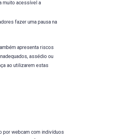
a muito acessível a
adores fazer uma pausa na
 também apresenta riscos
 inadequados, assédio ou
ça ao utilizarem estas
vo por webcam com indivíduos