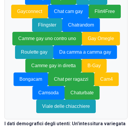
Gayconnect
Chat cam gay
Flirt4Free
Flingster
Chatrandom
Camme gay uno contro uno
Gay Omegle
Roulette gay
Da camma a camma gay
Camme gay in diretta
B-Gay
Bongacam
Chat per ragazzi
Cam4
Camsoda
Chaturbate
Viale delle chiacchiere
I dati demografici degli utenti: Un'intessitura variegata