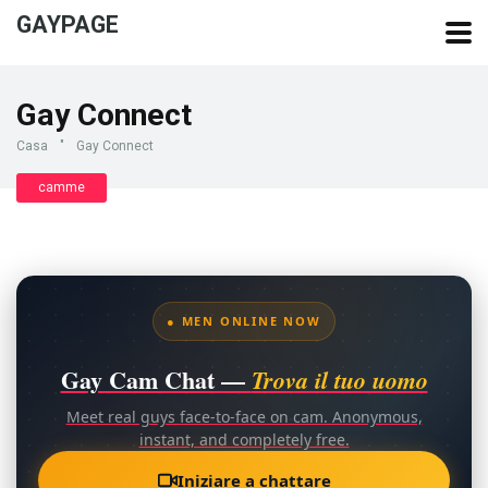
GAYPAGE
Gay Connect
Casa
"
Gay Connect
camme
● MEN ONLINE NOW
Gay Cam Chat —
Trova il tuo uomo
Meet real guys face-to-face on cam. Anonymous,
instant, and completely free.
Iniziare a chattare