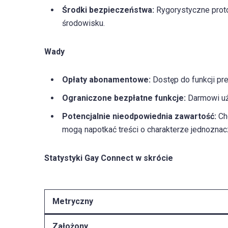
Środki bezpieczeństwa:
Rygorystyczne proto
środowisku.
Wady
Opłaty abonamentowe:
Dostęp do funkcji pr
Ograniczone bezpłatne funkcje:
Darmowi uży
Potencjalnie nieodpowiednia zawartość:
Cho
mogą napotkać treści o charakterze jednozna
Statystyki Gay Connect w skrócie
Metryczny
Założony