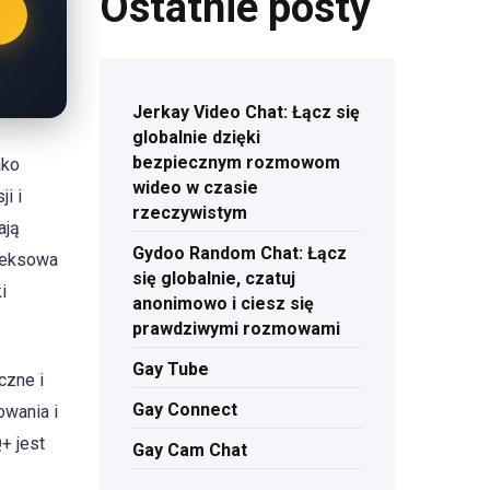
Ostatnie posty
Jerkay Video Chat: Łącz się
globalnie dzięki
bezpiecznym rozmowom
ako
wideo w czasie
i i
rzeczywistym
ają
Gydoo Random Chat: Łącz
pleksowa
się globalnie, czatuj
i
anonimowo i ciesz się
prawdziwymi rozmowami
Gay Tube
czne i
Gay Connect
owania i
+ jest
Gay Cam Chat