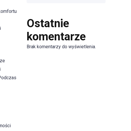
komfortu
Ostatnie
i
komentarze
Brak komentarzy do wyświetlenia.
 ze
i
 Podczas
zności