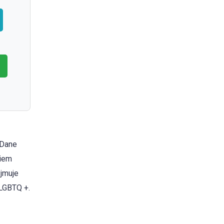
 Dane
ciem
jmuje
 LGBTQ +.