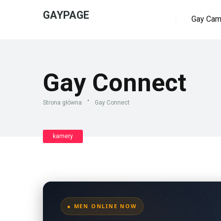
GAYPAGE
Gay Ca
Gay Connect
Strona główna
"
Gay Connect
kamery
● MEN ONLINE NOW