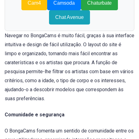
Cam4
Camsoda
Chaturbate
Chat Avenue
Navegar no BongaCams é muito fácil, graças à sua interface
intuitiva e design de fácil utilização. O layout do site é
limpo e organizado, tornando mais fácil encontrar as
caraterísticas e os artistas que procura. A função de
pesquisa permite-lhe filtrar os artistas com base em vários
critérios, como a idade, o tipo de corpo e os interesses,
ajudando-o a descobrir modelos que correspondem às
suas preferências.
Comunidade e segurança
O BongaCams fomenta um sentido de comunidade entre os