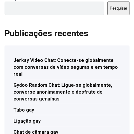
Pesquisar
Publicações recentes
Jerkay Video Chat: Conecte-se globalmente
com conversas de vídeo seguras e em tempo
real
Gydoo Random Chat: Ligue-se globalmente,
converse anonimamente e desfrute de
conversas genuínas
Tubo gay
Ligação gay
Chat de câmara gay