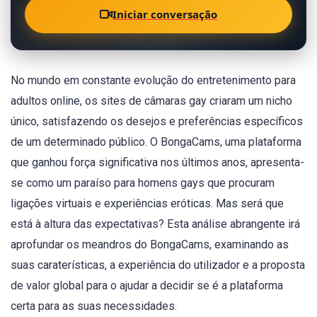
Iniciar conversação
No mundo em constante evolução do entretenimento para
adultos online, os sites de câmaras gay criaram um nicho
único, satisfazendo os desejos e preferências específicos
de um determinado público. O BongaCams, uma plataforma
que ganhou força significativa nos últimos anos, apresenta-
se como um paraíso para homens gays que procuram
ligações virtuais e experiências eróticas. Mas será que
está à altura das expectativas? Esta análise abrangente irá
aprofundar os meandros do BongaCams, examinando as
suas caraterísticas, a experiência do utilizador e a proposta
de valor global para o ajudar a decidir se é a plataforma
certa para as suas necessidades.