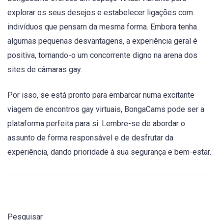
explorar os seus desejos e estabelecer ligações com
indivíduos que pensam da mesma forma. Embora tenha
algumas pequenas desvantagens, a experiência geral é
positiva, tornando-o um concorrente digno na arena dos
sites de câmaras gay.
Por isso, se está pronto para embarcar numa excitante
viagem de encontros gay virtuais, BongaCams pode ser a
plataforma perfeita para si. Lembre-se de abordar o
assunto de forma responsável e de desfrutar da
experiência, dando prioridade à sua segurança e bem-estar.
Pesquisar