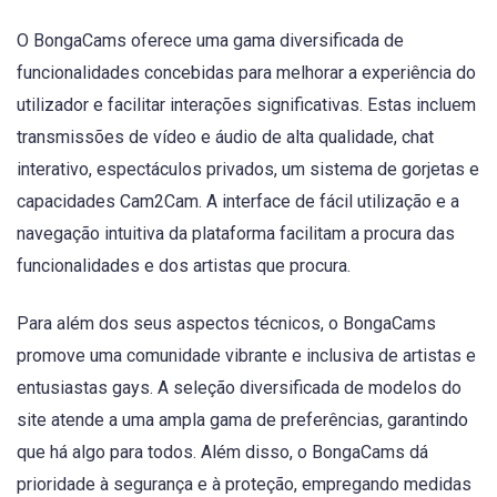
O BongaCams oferece uma gama diversificada de
funcionalidades concebidas para melhorar a experiência do
utilizador e facilitar interações significativas. Estas incluem
transmissões de vídeo e áudio de alta qualidade, chat
interativo, espectáculos privados, um sistema de gorjetas e
capacidades Cam2Cam. A interface de fácil utilização e a
navegação intuitiva da plataforma facilitam a procura das
funcionalidades e dos artistas que procura.
Para além dos seus aspectos técnicos, o BongaCams
promove uma comunidade vibrante e inclusiva de artistas e
entusiastas gays. A seleção diversificada de modelos do
site atende a uma ampla gama de preferências, garantindo
que há algo para todos. Além disso, o BongaCams dá
prioridade à segurança e à proteção, empregando medidas