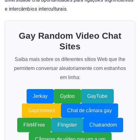
e intercâmbios interculturais.
Gay Random Video Chat
Sites
Saiba mais sobre os diferentes sítios Web que lhe
permitem conversar aleatoriamente com estranhos
em linha:
Jerkay
Gydoo
GayTube
Gayconnect
Chat de câmara gay
Flirt4Free
Flingster
Chatrandom
Câmaras de vídeo gay um a um