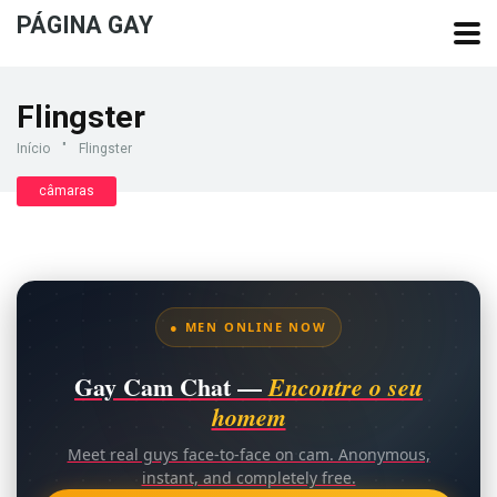
PÁGINA GAY
Flingster
Início
"
Flingster
câmaras
● MEN ONLINE NOW
Gay Cam Chat —
Encontre o seu
homem
Meet real guys face-to-face on cam. Anonymous,
instant, and completely free.