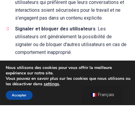
utilisateurs qui préfèrent que leurs conversations et
interactions soient sécurisées pour le travail et ne
s'engagent pas dans un contenu explicite.
Signaler et bloquer des utilisateurs
. Les
utilisateurs ont généralement la possibilité de
signaler ou de bloquer d'autres utilisateurs en cas de
comportement inapproprié.
Nous utilisons des cookies pour vous offrir la meilleure
Il est important de se rappeler que participer à des chats
expérience sur notre site.
vidéo anonymes avec des inconnus peut comporter des
Vous pouvez en savoir plus sur les cookies que nous utilisons ou
les désactiver dans
settings
.
risques. Faites donc preuve de prudence, soyez attentif à
Français
vos informations personnelles et suivez les directives de
Accepter
la plateforme pour vous assurer une expérience sûre et
agréable. Signalez toujours tout comportement suspect ou
inapproprié aux administrateurs de la plateforme.