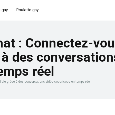
 gay
Roulette gay
at : Connectez-vous
 à des conversation
emps réel
diale grâce à des conversations vidéo sécurisées en temps réel