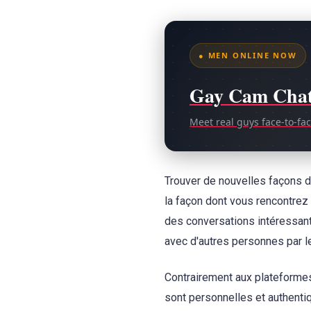
● MEN ONLINE NOW
Gay Cam Cha
Meet real guys face-to-fa
Trouver de nouvelles façons de
la façon dont vous rencontrez
des conversations intéressan
avec d'autres personnes par le
Contrairement aux plateformes 
sont personnelles et authentiq