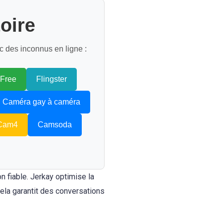
oire
c des inconnus en ligne :
4Free
Flingster
Caméra gay à caméra
Cam4
Camsoda
n fiable. Jerkay optimise la
ela garantit des conversations