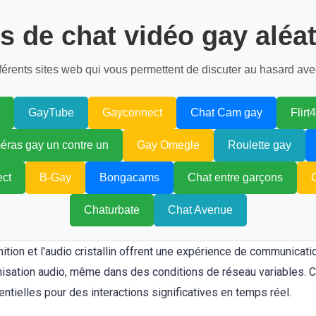
es de chat vidéo gay aléat
fférents sites web qui vous permettent de discuter au hasard ave
GayTube
Gayconnect
Chat Cam gay
Flirt
ras gay un contre un
Gay Omegle
Roulette gay
ect
B-Gay
Bongacams
Chat entre garçons
Chaturbate
Chat Avenue
ition et l'audio cristallin offrent une expérience de communicatio
onisation audio, même dans des conditions de réseau variables. C
entielles pour des interactions significatives en temps réel.