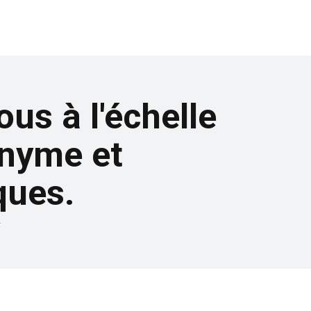
s à l'échelle
onyme et
ques.
.