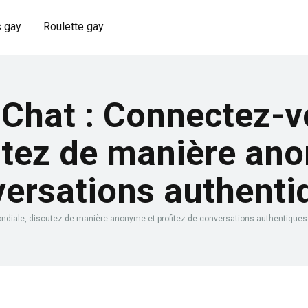
 gay
Roulette gay
hat : Connectez-vou
utez de manière an
versations authenti
diale, discutez de manière anonyme et profitez de conversations authentiques