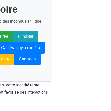
oire
c des inconnus en ligne :
4Free
Flingster
Caméra gay à caméra
Cam4
Camsoda
s. Votre identité reste
at favorise des interactions