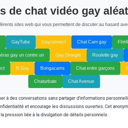
es de chat vidéo gay aléat
fférents sites web qui vous permettent de discuter au hasard ave
GayTube
Gayconnect
Chat Cam gay
Flirt
ras gay un contre un
Gay Omegle
Roulette gay
ect
B-Gay
Bongacams
Chat entre garçons
Chaturbate
Chat Avenue
er à des conversations sans partager d'informations personnelle
onfidentialité et encourage les discussions ouvertes. Cet anonym
la pression liée à la divulgation de détails personnels.