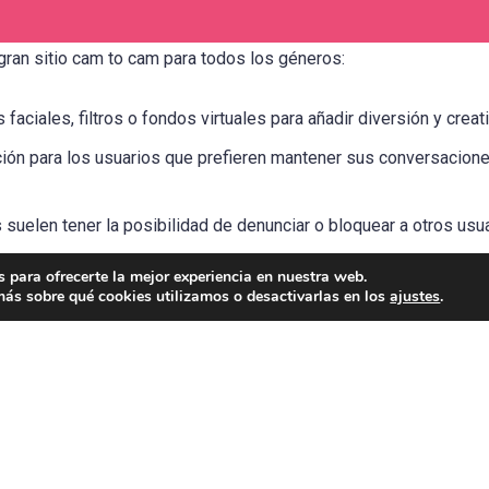
 gran sitio cam to cam para todos los géneros:
faciales, filtros o fondos virtuales para añadir diversión y creat
ción para los usuarios que prefieren mantener sus conversaciones
s suelen tener la posibilidad de denunciar o bloquear a otros u
 para ofrecerte la mejor experiencia en nuestra web.
erencias anónimas con desconocidos puede entrañar riesgos, así 
ás sobre qué cookies utilizamos o desactivarlas en los
ajustes
.
para garantizar una experiencia segura y agradable. Informa sie
char al máximo Gaypage y o