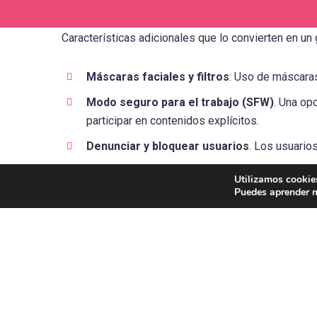
Características adicionales que lo convierten en un
Máscaras faciales y filtros
: Uso de máscaras 
Modo seguro para el trabajo (SFW)
. Una op
participar en contenidos explícitos.
Denunciar y bloquear usuarios
. Los usuario
Utilizamos cookies
Es importante recordar que participar en videoconf
Puedes aprender m
personal y sigue las directrices de la plataforma 
inapropiado a los administradores de la plataforma.
Consejos para aprove
cámaras