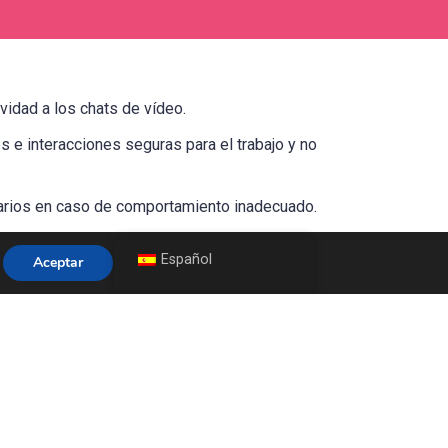
ividad a los chats de vídeo.
 e interacciones seguras para el trabajo y no
suarios en caso de comportamiento inadecuado.
Español
Aceptar
que actúa con cautela, ten en cuenta tu información
mpre de cualquier comportamiento sospechoso o
tros sitios de