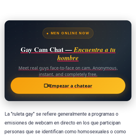
● MEN ONLINE NOW
Gay Cam Chat —
Encuentra a tu
hombre
Meet real guys face-to-face on cam. Anonymous,
instant, and completely free.
Empezar a chatear
La "ruleta gay" se refiere generalmente a programas o
emisiones de webcam en directo en los que participan
personas que se identifican como homosexuales o como